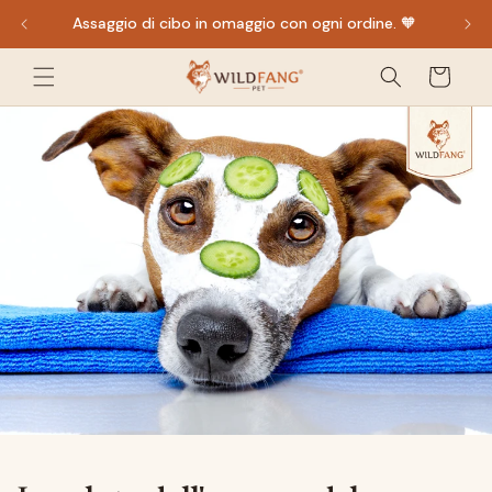
Vai
Assaggio di cibo in omaggio con ogni ordine. 🧡
direttamente
al contenuto
Carrello
della
spesa