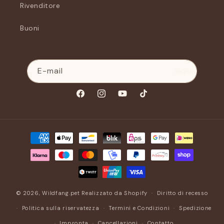
Rivenditore
Buoni
E-mail
Registro
Facebook
Instagram
YouTube
TikTok
Metodi
di
pagamento
© 2026,
Wildfang.pet
Realizzato da Shopify
Diritto di recesso
Politica sulla riservatezza
Termini e Condizioni
Spedizione
Impronta
Cancellazioni
Contatto