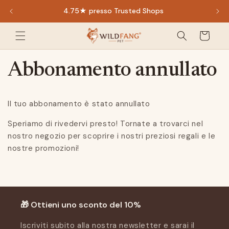
Vai
4.75★ presso Trusted Shops
direttamente
al contenuto
Carrello
della
spesa
Abbonamento annullato
Il tuo abbonamento è stato annullato
Speriamo di rivedervi presto! Tornate a trovarci nel
nostro negozio per scoprire i nostri preziosi regali e le
nostre promozioni!
🎁 Ottieni uno sconto del 10%
Iscriviti subito alla nostra newsletter e sarai il