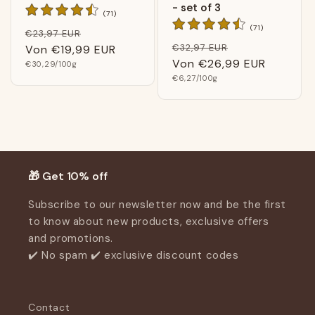
- set of 3
71
(71)
Bewertungen
71
(71)
Normaler
Verkaufspreis
€23,97 EUR
insgesamt
Bewertungen
Normaler
Verkaufspreis
€32,97 EUR
Preis
Von
€19,99 EUR
insgesamt
Preis
Von
€26,99 EUR
Grundpreis
€30,29
/100g
Grundpreis
€6,27
/100g
🎁 Get 10% off
Subscribe to our newsletter now and be the first
to know about new products, exclusive offers
and promotions.
✔️ No spam ✔️ exclusive discount codes
Contact