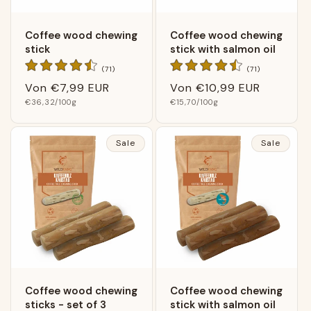
Coffee wood chewing
Coffee wood chewing
stick
stick with salmon oil
71
71
(71)
(71)
Bewertungen
Bewertungen
Normaler
Von
€7,99 EUR
Normaler
Von
€10,99 EUR
insgesamt
insgesamt
Grundpreis
Grundpreis
Preis
€36,32
/100g
Preis
€15,70
/100g
Sale
Sale
Coffee wood chewing
Coffee wood chewing
sticks - set of 3
stick with salmon oil