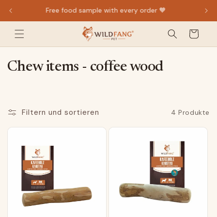
Direkt
4.75★ at Trusted Shops
zum
Inhalt
Warenkorb
K
Chew items - coffee wood
a
t
e
Filtern und sortieren
4 Produkte
g
o
r
i
e
: