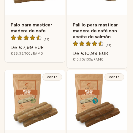
Palo para masticar
Palillo para masticar
madera de cafe
madera de café con
aceite de salmón
71
(71)
Calificaciones
71
(71)
Precio
De
€7,99 EUR
generales
Calificacione
Precio
De
€10,99 EUR
Precio
normal
€36,32
/100gRAMO
generales
básico
Precio
normal
€15,70
/100gRAMO
básico
Venta
Venta