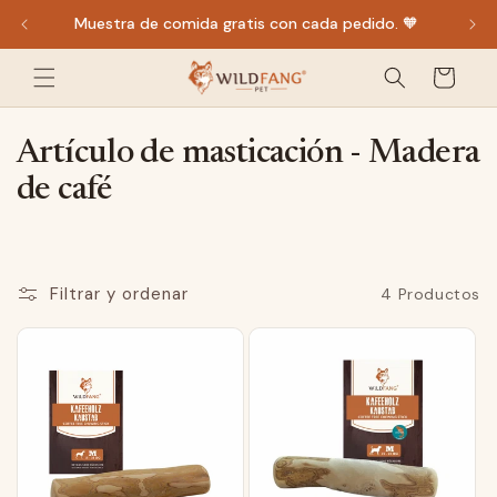
Ir
Muestra de comida gratis con cada pedido. 🧡
directamente
al contenido
Carro
de la
compra
C
Artículo de masticación - Madera
a
de café
t
e
g
Filtrar y ordenar
4 Productos
o
r
í
a
: