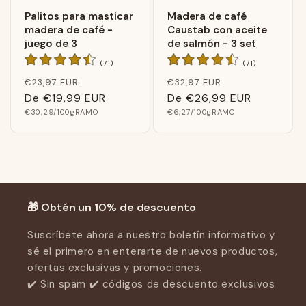
Palitos para masticar
Madera de café
madera de café -
Caustab con aceite
juego de 3
de salmón - 3 set
71
71
(71)
(71)
Calificaciones
Calificacione
Precio
Precio
Precio
Precio
€23,97 EUR
€32,97 EUR
generales
generales
normal
De
€19,99 EUR
de
normal
De
€26,99 EUR
de
Precio
Precio
€30,29
/100gRAMO
venta
€6,27
/100gRAMO
venta
básico
básico
🎁 Obtén un 10% de descuento
Suscríbete ahora a nuestro boletín informativo y
sé el primero en enterarte de nuevos productos,
ofertas exclusivas y promociones.
✔️ Sin spam ✔️ códigos de descuento exclusivos