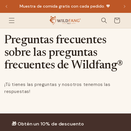
Ir
Muestra de comida gratis con cada pedido. 🧡
directamente
al contenido
Carro
de la
compra
Preguntas frecuentes
sobre las preguntas
frecuentes de Wildfang®
¡Tú tienes las preguntas y nosotros tenemos las
respuestas!
🎁 Obtén un 10% de descuento