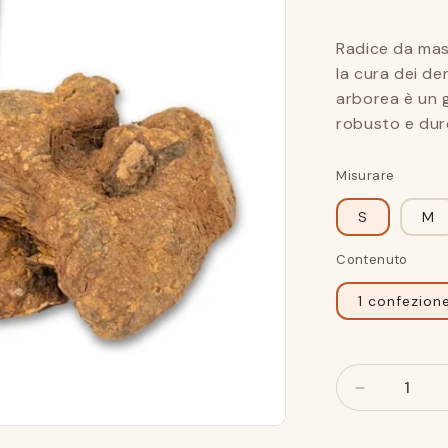
Radice da mast
la cura dei de
arborea è un 
robusto e dure
Misurare
S
M
Contenuto
1 confezion
Numero
Numero
Ridurre
l&#39;impo
per