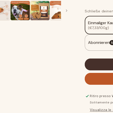
Masticare
la
Schließe deinen
radice
dell&#39;er
Einmaliger Ka
arborea
(€7,33/100g)
Abonnieren
S
Ritiro presso
Solitamente p
Visualizza le