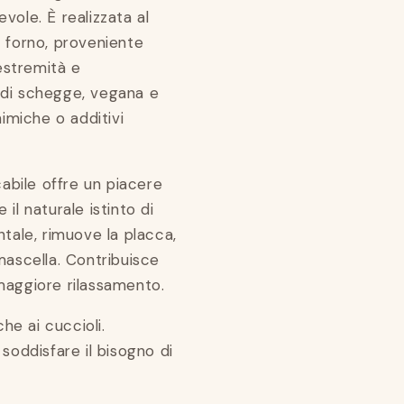
vole. È realizzata al
n forno, proveniente
 estremità e
 di schegge, vegana e
miche o additivi
cabile offre un piacere
il naturale istinto di
ntale, rimuove la placca,
mascella. Contribuisce
maggiore rilassamento.
he ai cuccioli.
soddisfare il bisogno di