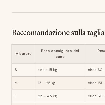
Raccomandazione sulla taglia
Peso consigliato del
Pes
Misurare
cane
S
fino a 15 kg
circa 60 
M
15 – 25 kg
circa 151
L
25 – 45 kg
circa 301