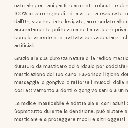
naturale per cani particolarmente robusto e dure
100% in vero legno di erica arborea essiccato i
dall'UE, scortecciato, levigato, arrotondato alle
accuratamente pulito a mano. La radice è priva
completamente non trattata, senza sostanze chi
artificiali.
Grazie alla sua durezza naturale, la radice masti
duraturo da masticare ed è ideale per soddisfare 
masticazione del tuo cane. Favorisce l'igiene de
massaggia le gengive e rafforza i muscoli della 
così attivamente a denti e gengive sani e a un 
La radice masticabile è adatta sia ai cani adulti c
Soprattutto durante la dentizione, può aiutare a 
masticare e a proteggere mobili e altri oggetti.