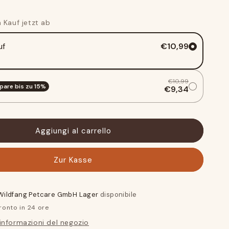
Masticare
la
 Kauf jetzt ab
radice
ica
dell&#39;erica
uf
€10,99
arborea
€10,99
pare bis zu
15
%
€9,34
Aggiungi al carrello
Zur Kasse
Wildfang Petcare GmbH Lager
disponibile
ronto in 24 ore
 informazioni del negozio