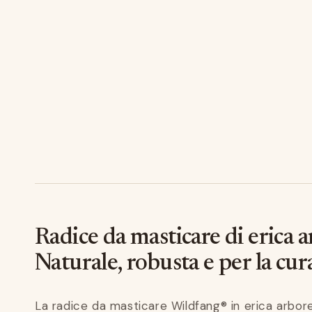
Radice da masticare di erica 
Naturale, robusta e per la cur
La radice da masticare Wildfang® in erica arbor