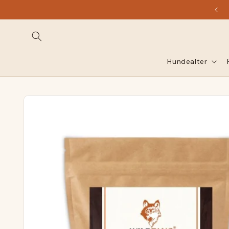
Vai
direttamente
al contenuto
Hundealter
Vai alle
informazioni
sul
prodotto