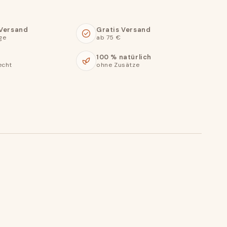
 Versand
Gratis Versand
ge
ab 75 €
100 % natürlich
echt
ohne Zusätze