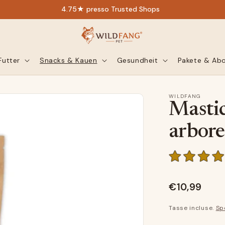
4.75★ presso Trusted Shops
Futter
Snacks & Kauen
Gesundheit
Pakete & Ab
WILDFANG
Mastica
arbore
€10,99
Tasse incluse.
Sp