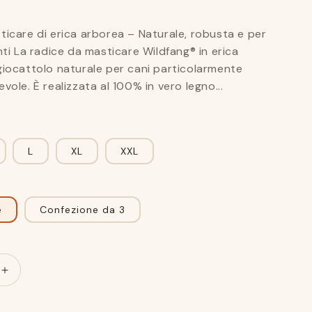
e
n
icare di erica arborea – Naturale, robusta e per
e
nti La radice da masticare Wildfang® in erica
giocattolo naturale per cani particolarmente
vole. È realizzata al 100% in vero legno...
L
XL
XXL
e
Confezione da 3
Aumentare
rto
l&#39;importo
per