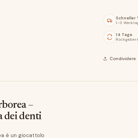
Schneller
1–3 Werkta
14 Tage
Rückgaber
Condividere
arborea –
a dei denti
ea è un giocattolo