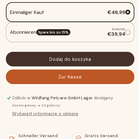
„Górskie
„Górskie
Einmaliger Kauf
€46,99
szepty”
szepty”
€46,99
Abonnieren
Spare bis zu
15
%
€39,94
Dodaj do koszyka
Zur Kasse
Odbiór w
Wildfang Petcare GmbH Lager
dostępny
Zwykle gotowy w 24 godziny
Wyświetl informacje o sklepie
Schneller Versand
Gratis Versand