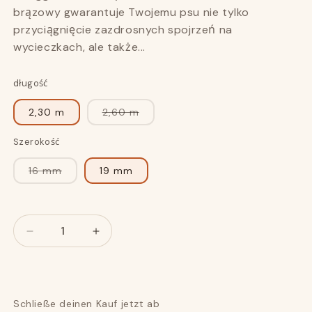
brązowy gwarantuje Twojemu psu nie tylko
przyciągnięcie zazdrosnych spojrzeń na
wycieczkach, ale także...
długość
Wariant
2,30 m
2,60 m
wyprzedany
lub
niedostępny
Szerokość
Wariant
16 mm
19 mm
wyprzedany
lub
niedostępny
Numer
Numer
Zmniejsz
Zwiększ
kwotę
kwotę
dla
dla
Smycz
Smycz
dla
dla
Schließe deinen Kauf jetzt ab
psa
psa