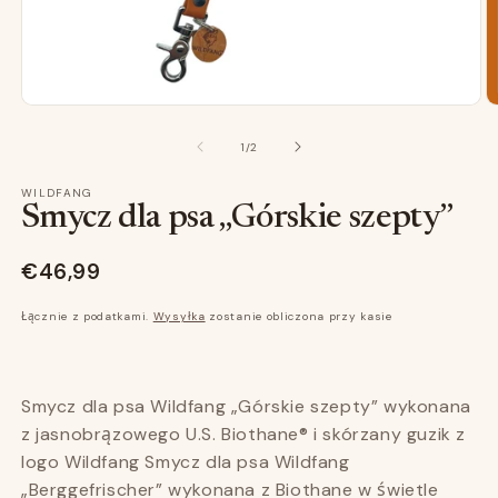
głoska
g
bezdźwięczna
b
1
2
z
1
/
2
Otwórz
O
w
w
WILDFANG
trybie
tr
Smycz dla psa „Górskie szepty”
modalnym
m
€46,99
Łącznie z podatkami.
Wysyłka
zostanie obliczona przy kasie
Smycz dla psa Wildfang „Górskie szepty” wykonana
z jasnobrązowego U.S. Biothane® i skórzany guzik z
logo Wildfang Smycz dla psa Wildfang
„Berggefrischer” wykonana z Biothane w świetle