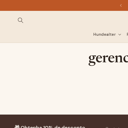
diretamente
para o
conteúdo
Hundealter
gerenc
🎁 Obtenha 10% de desconto