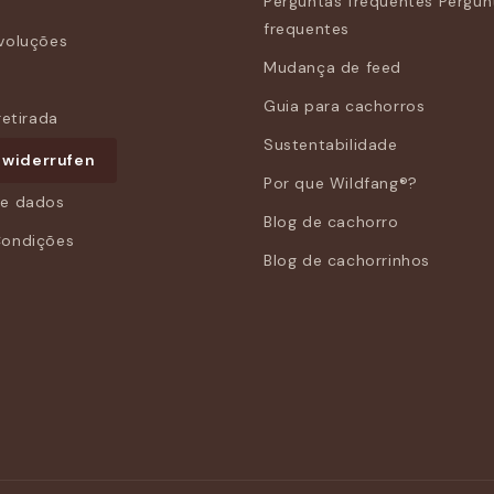
Perguntas frequentes Pergun
frequentes
voluções
Mudança de feed
o
Guia para cachorros
retirada
Sustentabilidade
 widerrufen
Por que Wildfang®?
de dados
Blog de cachorro
Condições
Blog de cachorrinhos