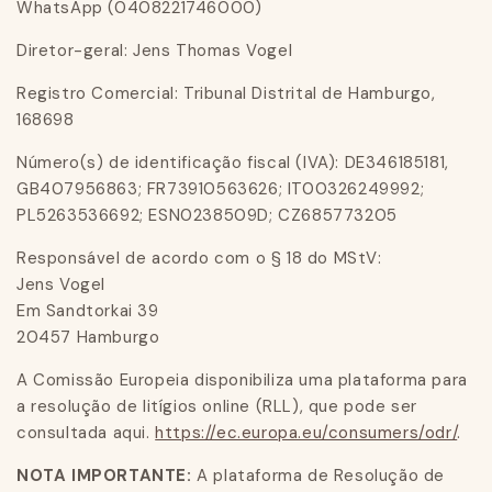
WhatsApp (0408221746000)
Diretor-geral: Jens Thomas Vogel
Registro Comercial: Tribunal Distrital de Hamburgo,
168698
Número(s) de identificação fiscal (IVA): DE346185181,
GB407956863; FR73910563626; IT00326249992;
PL5263536692; ESN0238509D; CZ685773205
Responsável de acordo com o § 18 do MStV:
Jens Vogel
Em Sandtorkai 39
20457 Hamburgo
A Comissão Europeia disponibiliza uma plataforma para
a resolução de litígios online (RLL), que pode ser
consultada aqui.
https://ec.europa.eu/consumers/odr/
.
NOTA IMPORTANTE:
A plataforma de Resolução de