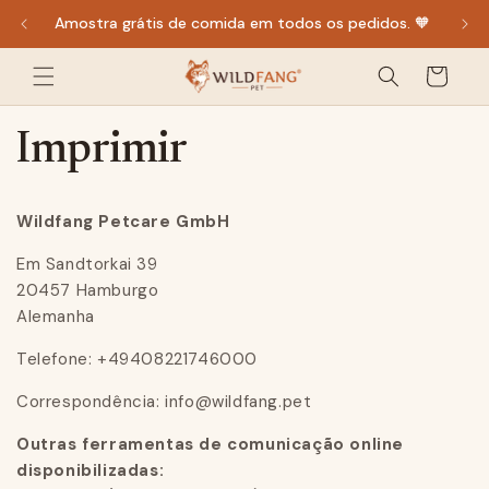
diretamente
Amostra grátis de comida em todos os pedidos. 🧡
para o
Carrinho
conteúdo
de
compras
Imprimir
Wildfang Petcare GmbH
Em Sandtorkai 39
20457 Hamburgo
Alemanha
Telefone: +49408221746000
Correspondência:
info@wildfang.pet
Outras ferramentas de comunicação online
disponibilizadas: