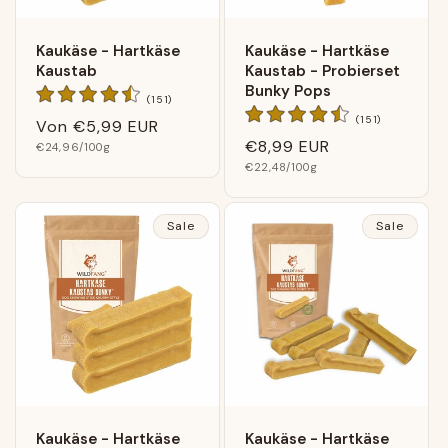
Kaukäse - Hartkäse
Kaukäse - Hartkäse
Kaustab
Kaustab - Probierset
Bunky Pops
151
(151)
Bewertungen
151
(151)
Normaler
Von
€5,99 EUR
insgesamt
Bewertunge
Normaler
€8,99 EUR
Grundpreis
Preis
€24,96
/100g
insgesamt
Grundpreis
Preis
€22,48
/100g
Sale
Sale
Kaukäse - Hartkäse
Kaukäse - Hartkäse