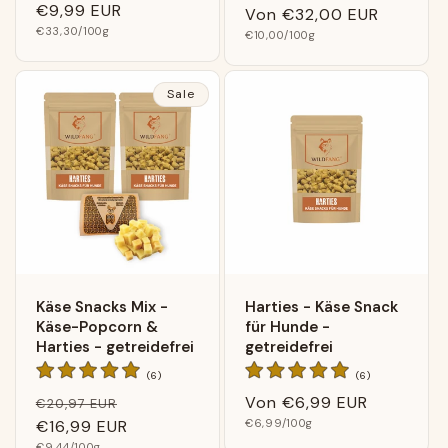
Normaler
€9,99 EUR
insgesamt
Preis
Von
€32,00 EUR
Grundpreis
Preis
€33,30
/100g
Grundpreis
€10,00
/100g
Sale
Käse Snacks Mix -
Harties - Käse Snack
Käse-Popcorn &
für Hunde -
Harties - getreidefrei
getreidefrei
6
6
(6)
(6)
Bewertungen
Bewertungen
Normaler
Verkaufspreis
Normaler
Von
€6,99 EUR
€20,97 EUR
insgesamt
insgesamt
Grundpreis
Preis
€16,99 EUR
Preis
€6,99
/100g
Grundpreis
€9,44
/100g