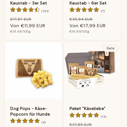
Kaustab - 3er Set
Kaustab - 6er Set
151
7
(151)
(7)
Bewertungen
Bewertungen
Normaler
Verkaufspreis
Normaler
Verkaufsprei
€17,97 EUR
€35,94 EUR
insgesamt
insgesamt
Preis
Von
€11,99 EUR
Preis
Von
€17,99 EUR
Grundpreis
Grundpreis
€19,98
/100g
€14,99
/100g
Sale
Dog Pops - Käse-
Paket "Käseliebe"
Popcorn für Hunde
13
(13)
Bewertungen
4
(4)
Normaler
Verkaufspreis
€37,95 EUR
insgesamt
Bewertungen