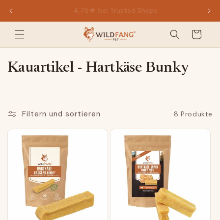
Direkt
4,75★ bei Trusted Shops
zum
Inhalt
Warenkorb
K
Kauartikel - Hartkäse Bunky
a
t
e
Filtern und sortieren
8 Produkte
g
o
r
i
e
: