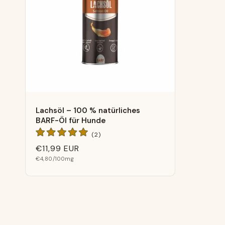
r
i
e
:
Lachsöl – 100 % natürliches
BARF-Öl für Hunde
2
(2)
Bewertungen
Normaler
€11,99 EUR
insgesamt
Grundpreis
Preis
€4,80
/100mg