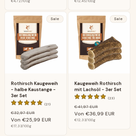
Grundpreis
Grundpreis
€4,72
/100g
€12,45
/100g
Sale
Sale
Rothirsch Kaugeweih
Kaugeweih Rothirsch
- halbe Kaustange -
mit Lachsöl - 3er Set
3er Set
23
(23)
Bewertunge
21
(21)
Normaler
Verkaufspreis
€41,97 EUR
insgesamt
Bewertungen
Normaler
Verkaufspreis
€32,97 EUR
insgesamt
Preis
Von
€36,99 EUR
Preis
Von
€25,99 EUR
Grundpreis
€12,33
/100g
Grundpreis
€17,33
/100g