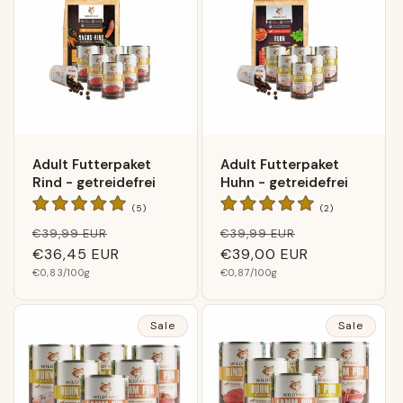
Adult Futterpaket
Adult Futterpaket
Rind - getreidefrei
Huhn - getreidefrei
5
2
(5)
(2)
Bewertungen
Bewertungen
Normaler
Verkaufspreis
Normaler
Verkaufsprei
€39,99 EUR
€39,99 EUR
insgesamt
insgesamt
Preis
€36,45 EUR
Preis
€39,00 EUR
Grundpreis
Grundpreis
€0,83
/100g
€0,87
/100g
Sale
Sale