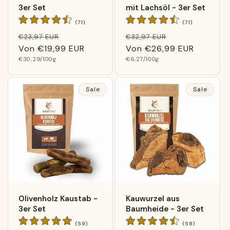
3er Set
mit Lachsöl - 3er Set
71
71
(71)
(71)
Bewertungen
Bewertungen
Normaler
Verkaufspreis
Normaler
Verkaufspreis
€23,97 EUR
€32,97 EUR
insgesamt
insgesamt
Preis
Von
€19,99 EUR
Preis
Von
€26,99 EUR
Grundpreis
Grundpreis
€30,29
/100g
€6,27
/100g
Sale
Sale
Olivenholz Kaustab -
Kauwurzel aus
3er Set
Baumheide - 3er Set
59
58
(59)
(58)