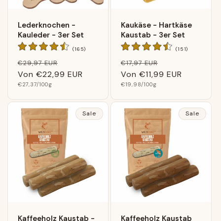
Lederknochen -
Kaukäse - Hartkäse
Kauleder - 3er Set
Kaustab - 3er Set
165
151
(165)
(151)
Bewertungen
Bewertunge
Normaler
Verkaufspreis
Normaler
Verkaufspreis
€29,97 EUR
€17,97 EUR
insgesamt
insgesamt
Preis
Von
€22,99 EUR
Preis
Von
€11,99 EUR
Grundpreis
Grundpreis
€27,37
/100g
€19,98
/100g
Sale
Sale
Kaffeeholz Kaustab -
Kaffeeholz Kaustab