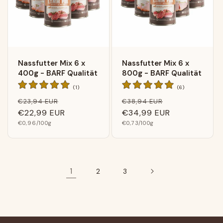
Nassfutter Mix 6 x
Nassfutter Mix 6 x
400g - BARF Qualität
800g - BARF Qualität
1
6
(1)
(6)
Bewertungen
Bewertungen
Normaler
Verkaufspreis
Normaler
Verkaufsprei
€23,94 EUR
€38,94 EUR
insgesamt
insgesamt
Preis
€22,99 EUR
Preis
€34,99 EUR
Grundpreis
Grundpreis
€0,96
/100g
€0,73
/100g
1
2
3