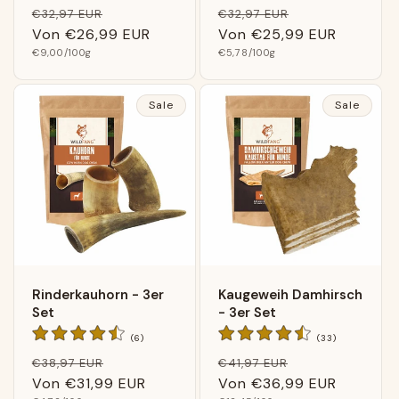
Bewertungen
Bewertunge
Normaler
Verkaufspreis
Normaler
Verkaufspreis
€32,97 EUR
€32,97 EUR
insgesamt
insgesamt
Preis
Von
€26,99 EUR
Preis
Von
€25,99 EUR
Grundpreis
Grundpreis
€9,00
/100g
€5,78
/100g
Sale
Sale
Rinderkauhorn - 3er
Kaugeweih Damhirsch
Set
- 3er Set
6
33
(6)
(33)
Bewertungen
Bewertunge
Normaler
Verkaufspreis
Normaler
Verkaufspreis
€38,97 EUR
€41,97 EUR
insgesamt
insgesamt
Preis
Von
€31,99 EUR
Preis
Von
€36,99 EUR