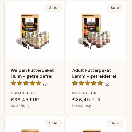
Sale
Sale
Welpen Futterpaket
Adult Futterpaket
Huhn - getreidefrei
Lamm - getreidefrei
3
2
(3)
(2)
Bewertungen
Bewertungen
Normaler
Verkaufspreis
Normaler
Verkaufsprei
€39,99 EUR
€39,99 EUR
insgesamt
insgesamt
Preis
€36,45 EUR
Preis
€36,45 EUR
Grundpreis
Grundpreis
€0,83
/100g
€0,83
/100g
Sale
Sale