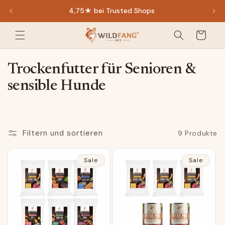
Direkt
4,75★ bei Trusted Shops
zum
Inhalt
Warenkorb
K
Trockenfutter für Senioren &
a
sensible Hunde
t
e
g
Filtern und sortieren
9 Produkte
o
Sale
Sale
r
i
e
: