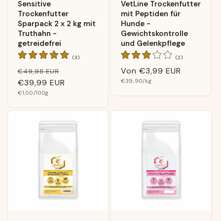
Sensitive
VetLine Trockenfutter
Trockenfutter
mit Peptiden für
Sparpack 2 x 2 kg mit
Hunde -
Truthahn -
Gewichtskontrolle
getreidefrei
und Gelenkpflege
3
2
(3)
(2)
Bewertungen
Bewertungen
Normaler
Verkaufspreis
Normaler
Von
€3,99 EUR
€49,98 EUR
insgesamt
insgesamt
Grundpreis
Preis
€39,99 EUR
Preis
€39,90
/kg
Grundpreis
€1,00
/100g