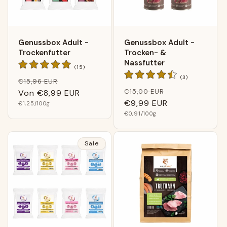
Genussbox Adult -
Genussbox Adult -
Trockenfutter
Trocken- &
Nassfutter
15
(15)
Bewertungen
3
(3)
Normaler
Verkaufspreis
€15,96 EUR
insgesamt
Bewertungen
Normaler
Verkaufspreis
€15,00 EUR
Preis
Von
€8,99 EUR
insgesamt
Preis
€9,99 EUR
Grundpreis
€1,25
/100g
Grundpreis
€0,91
/100g
Sale