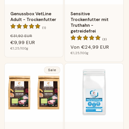
Genussbox VetLine
Sensitive
Adult - Trockenfutter
Trockenfutter mit
Truthahn -
1
(1)
getreidefrei
Bewertungen
Normaler
Verkaufspreis
€31,92 EUR
insgesamt
3
(3)
Preis
€9,99 EUR
Bewertungen
Normaler
Von
€24,99 EUR
insgesamt
Grundpreis
€1,25
/100g
Grundpreis
Preis
€1,25
/100g
Sale