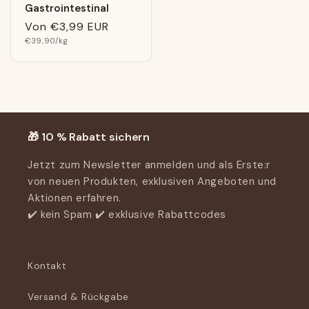
Gastrointestinal
Normaler
Von
€3,99 EUR
Grundpreis
Preis
€39,90
/kg
🎁 10 % Rabatt sichern
Jetzt zum Newsletter anmelden und als Erste:r
von neuen Produkten, exklusiven Angeboten und
Aktionen erfahren.
✔️ kein Spam ✔️ exklusive Rabattcodes
Kontakt
Versand & Rückgabe