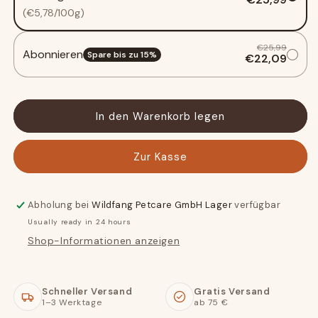
heather
heather
(€5,78/100g)
-
-
set
set
€25,99
Abonnieren
of
of
Spare bis zu
15
%
€22,09
3
3
In den Warenkorb legen
Zur Kasse
Abholung bei
Wildfang Petcare GmbH Lager
verfügbar
Usually ready in 24 hours
Shop-Informationen anzeigen
Schneller Versand
Gratis Versand
1–3 Werktage
ab 75 €