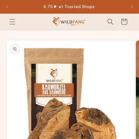
Direkt
4.75★ at Trusted Shops
zum
Inhalt
Warenkorb
oduktinformationen
ringen