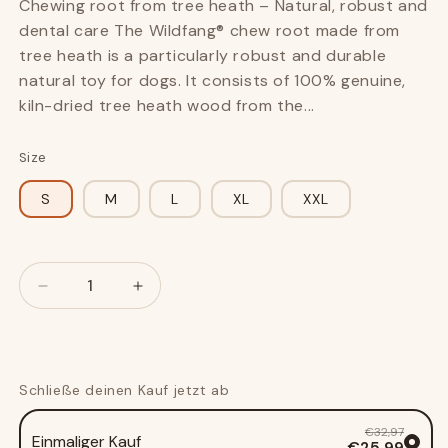
Chewing root from tree heath – Natural, robust and
dental care The Wildfang® chew root made from
tree heath is a particularly robust and durable
natural toy for dogs. It consists of 100% genuine,
kiln-dried tree heath wood from the...
Size
S
M
L
XL
XXL
Anzahl
Anzahl
Verringere
Erhöhe
die
die
Menge
Menge
für
für
Chewing
Chewing
Schließe deinen Kauf jetzt ab
root
root
from
from
€32,97
Einmaliger Kauf
tree
tree
€25,99