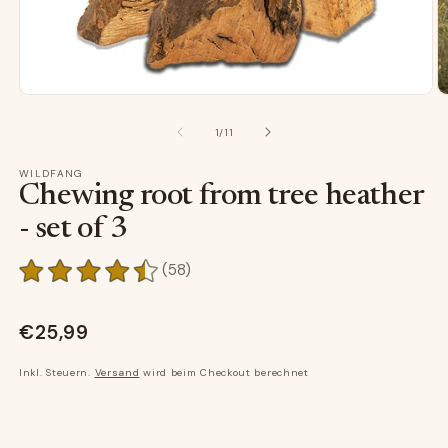
Medien
M
1
2
in
in
von
1
/
11
Modal
M
öffnen
ö
WILDFANG
Chewing root from tree heather
- set of 3
58
(58)
Bewertungen
insgesamt
€25,99
Inkl. Steuern.
Versand
wird beim Checkout berechnet