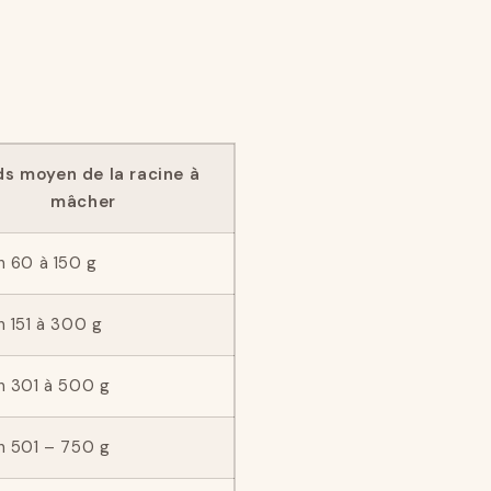
ds moyen de la racine à
mâcher
n 60 à 150 g
n 151 à 300 g
n 301 à 500 g
n 501 – 750 g