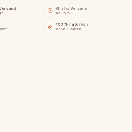
 Versand
Gratis Versand
ge
ab 75 €
100 % natürlich
echt
ohne Zusätze