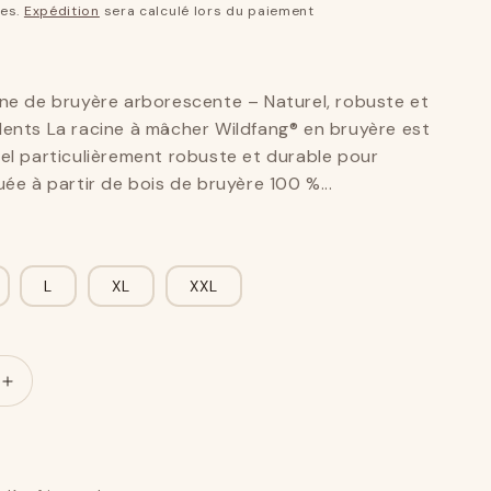
xes.
Expédition
sera calculé lors du paiement
ine de bruyère arborescente – Naturel, robuste et
dents La racine à mâcher Wildfang® en bruyère est
rel particulièrement robuste et durable pour
uée à partir de bois de bruyère 100 %...
L
XL
XXL
Augmenter
le
montant
de
Mâcher