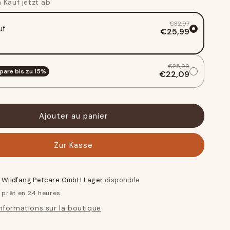
 Kauf jetzt ab
des
racines
€32,97
uf
de
€25,99
bruyère
te
arborescente
-
€25,99
lot
pare bis zu
15
%
€22,09
de
3
Ajouter au panier
Zur Kasse
à
Wildfang Petcare GmbH Lager
disponible
prêt en 24 heures
informations sur la boutique