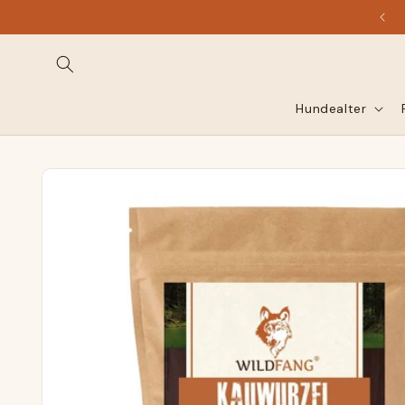
Accédez
directement
au contenu
Hundealter
Accéder aux
informations
sur le
produit