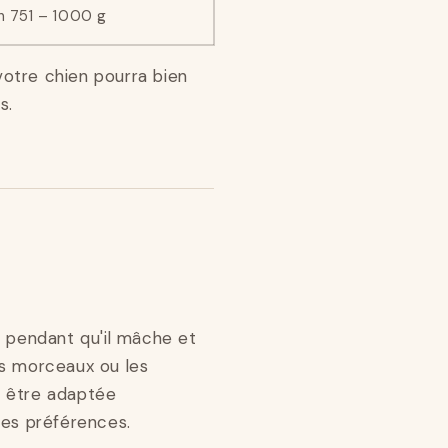
n 751 – 1000 g
otre chien pourra bien
s.
n pendant qu'il mâche et
its morceaux ou les
t être adaptée
ses préférences.