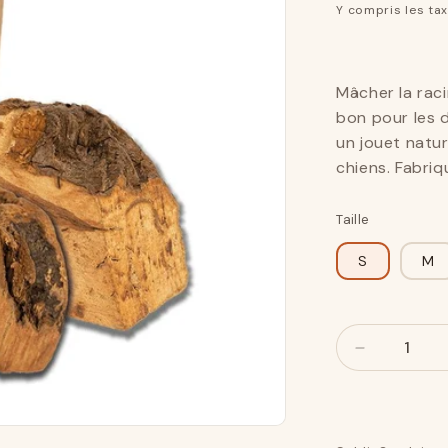
Y compris les ta
Mâcher la rac
bon pour les 
un jouet natu
chiens. Fabriq
Taille
S
M
Nombre
Nombre
Réduisez
le
montant
pour
Mâcher