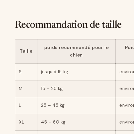
Recommandation de taille
poids recommandé pour le
Poi
Taille
chien
S
jusqu'à 15 kg
enviro
M
15 – 25 kg
enviro
L
25 – 45 kg
enviro
XL
45 – 60 kg
enviro