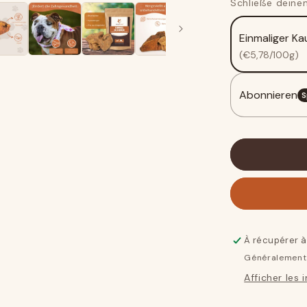
Schließe deinen
des
racines
Einmaliger Ka
de
bruyère
(€5,78/100g)
arborescen
-
Abonnieren
lot
S
de
3
À récupérer 
Généralement 
Afficher les 