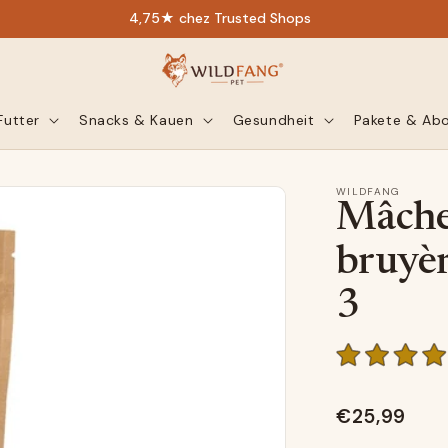
4,75★ chez Trusted Shops
Futter
Snacks & Kauen
Gesundheit
Pakete & Ab
WILDFANG
Mâcher
bruyèr
3
€25,99