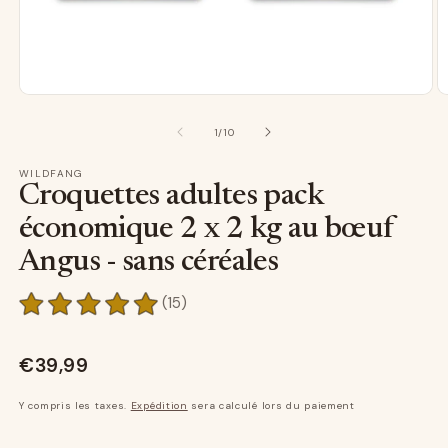
médias
m
1
2
Ouvrir
O
depuis
1
/
10
dans
d
une
u
WILDFANG
fenêtre
f
Croquettes adultes pack
modale
m
économique 2 x 2 kg au bœuf
Angus - sans céréales
15
(15)
Notes
globales
€39,99
Y compris les taxes.
Expédition
sera calculé lors du paiement