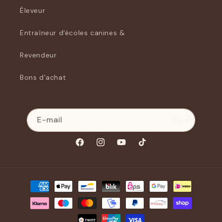
Éleveur
Entraîneur d'écoles canines &
Revendeur
Bons d'achat
E-mail
Registre
Facebook
Instagram
YouTube
Tik
Tok
Modes
de
paiement