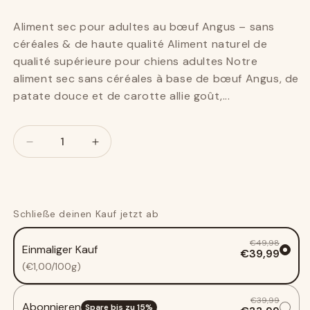
Aliment sec pour adultes au bœuf Angus – sans
céréales & de haute qualité Aliment naturel de
qualité supérieure pour chiens adultes Notre
aliment sec sans céréales à base de bœuf Angus, de
patate douce et de carotte allie goût,...
Nombre
Nombre
Réduisez
Augmenter
le
le
montant
montant
pour
de
Croquettes
Croquettes
Schließe deinen Kauf jetzt ab
adultes
adultes
pack
pack
€49,98
Einmaliger Kauf
économique
économique
€39,99
2
2
(€1,00/100g)
x
x
2
2
€39,99
Abonnieren
kg
kg
Spare bis zu
15
%