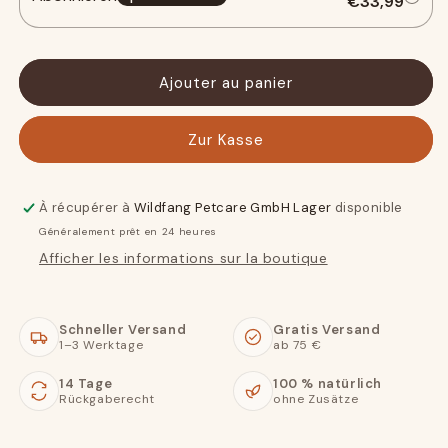
€33,99
au
au
bœuf
bœuf
Angus
Angus
-
-
Ajouter au panier
sans
sans
céréales
céréales
Zur Kasse
À récupérer à
Wildfang Petcare GmbH Lager
disponible
Généralement prêt en 24 heures
Afficher les informations sur la boutique
Schneller Versand
Gratis Versand
1–3 Werktage
ab 75 €
14 Tage
100 % natürlich
Rückgaberecht
ohne Zusätze