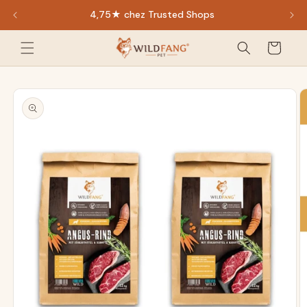
Accédez
4,75★ chez Trusted Shops
directement
au contenu
Panier
Accéder aux
informations
sur le
produit