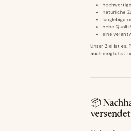
hochwertige
natürliche 
langlebige u
hohe Qualit
eine verant
Unser Ziel ist es
auch möglichst r
📦 Nachha
versendet