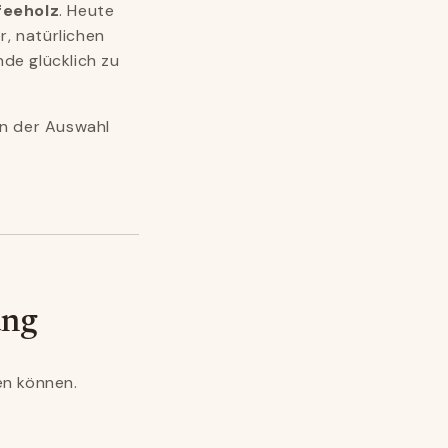
feeholz
. Heute
, natürlichen
de glücklich zu
on der Auswahl
ung
en können.