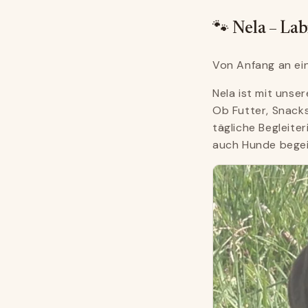
🐾 Nela – La
Von Anfang an ein
Nela ist mit unse
Ob Futter, Snacks
tägliche Begleite
auch Hunde begei