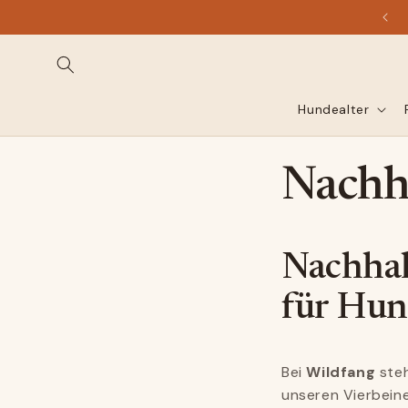
Direkt
zum
Inhalt
Hundealter
Nachha
Nachhal
für Hun
Bei
Wildfang
steh
unseren Vierbein