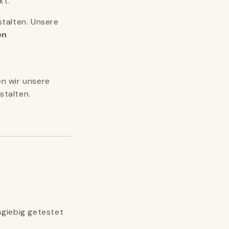
kt.
stalten. Unsere
en
n wir unsere
stalten.
sgiebig getestet