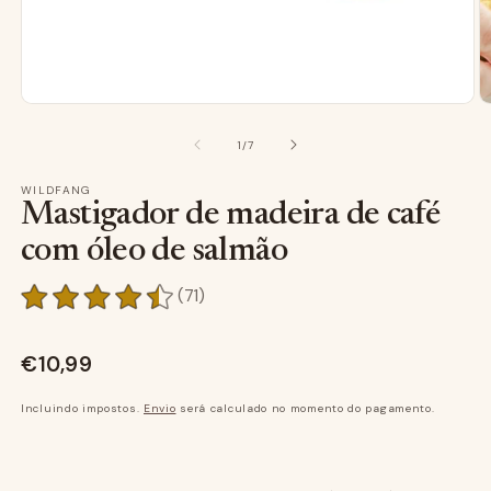
mídia
m
1
2
Abrir
Ab
de
1
/
7
em
e
modal
m
WILDFANG
Mastigador de madeira de café
com óleo de salmão
71
(71)
Avaliações
gerais
€10,99
Incluindo impostos.
Envio
será calculado no momento do pagamento.