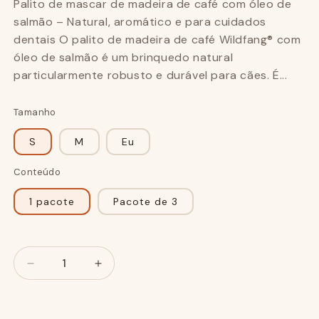
Palito de mascar de madeira de café com óleo de
salmão – Natural, aromático e para cuidados
dentais O palito de madeira de café Wildfang® com
óleo de salmão é um brinquedo natural
particularmente robusto e durável para cães. É...
Tamanho
S
M
Eu
Conteúdo
1 pacote
Pacote de 3
Número
Número
Reduza
Aumente
a
o
quantidade
valor
para
para