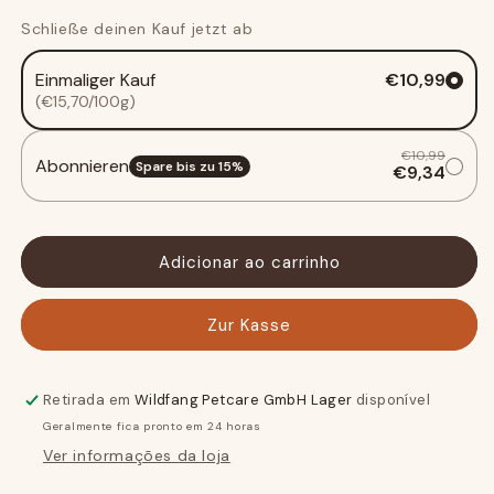
Mastigador
Mastigador
Schließe deinen Kauf jetzt ab
de
de
madeira
madeira
Einmaliger Kauf
€10,99
de
de
(€15,70/100g)
café
café
com
com
óleo
óleo
€10,99
Abonnieren
Spare bis zu
15
%
€9,34
de
de
salmão
salmão
Adicionar ao carrinho
Zur Kasse
Retirada em
Wildfang Petcare GmbH Lager
disponível
Geralmente fica pronto em 24 horas
Ver informações da loja