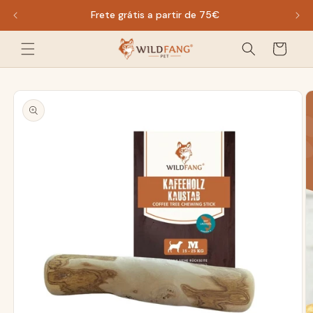
diretamente
Frete grátis a partir de 75€
Amos
para o
Carrinho
conteúdo
de
compras
Ir para
informações
do produto