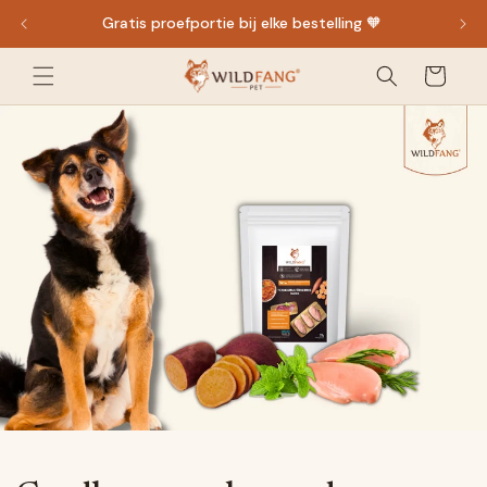
direct
Gratis proefportie bij elke bestelling 🧡
naar de
inhoud
Winkelwagen