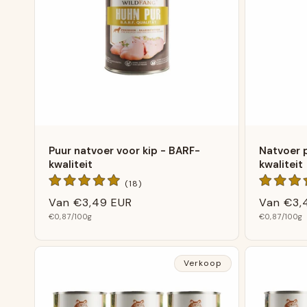
r
i
e
:
Puur natvoer voor kip - BARF-
Natvoer 
kwaliteit
kwaliteit
18
(18)
Algemene
Normale
Van
€3,49 EUR
Normale
Van
€3,
beoordelingen
Basis
Basis
prijs
€0,87
/100g
prijs
€0,87
/100g
prijs
prijs
Verkoop