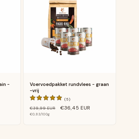
in -
Voervoedpakket rundvlees - graan
-vrij
5
(5)
Algemene
Normale
Verkoopprijs
€36,45 EUR
€39,99 EUR
en
beoordelingen
Basis
prijs
€0,83
/100g
prijs