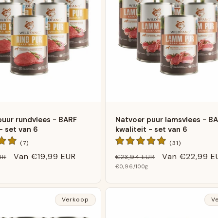
puur rundvlees - BARF
Natvoer puur lamsvlees - B
 - set van 6
kwaliteit - set van 6
7
31
(7)
(31)
Algemene
Algemene
Verkoopprijs
Van
€19,99 EUR
Normale
Verkoopprijs
Van
€22,99 E
UR
€23,94 EUR
beoordelingen
beoordelin
Basis
prijs
€0,96
/100g
prijs
Verkoop
V