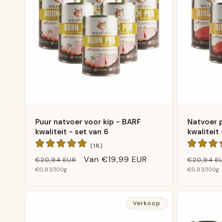
Puur natvoer voor kip - BARF
Natvoer 
kwaliteit - set van 6
kwaliteit
18
(18)
Algemene
Normale
Verkoopprijs
Van
€19,99 EUR
Normale
€20,94 EUR
€20,94 E
beoordelingen
Basis
Basis
prijs
€0,83
/100g
prijs
€0,83
/100g
prijs
prijs
Verkoop