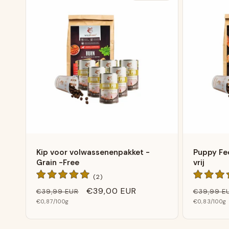
Kip voor volwassenenpakket -
Puppy Fee
Grain -Free
vrij
2
(2)
Algemene
Normale
Verkoopprijs
€39,00 EUR
Normale
€39,99 EUR
€39,99 E
beoordelingen
Basis
Basis
prijs
€0,87
/100g
prijs
€0,83
/100g
prijs
prijs