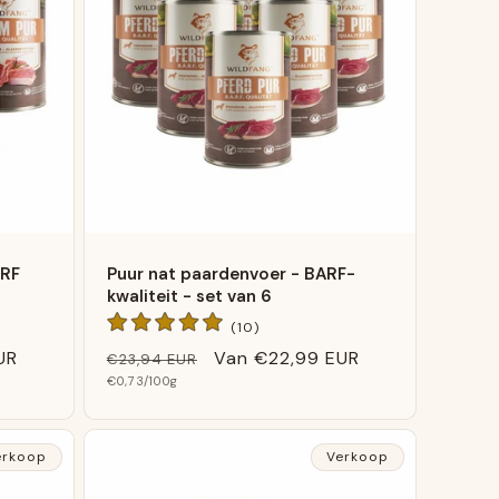
ARF
Puur nat paardenvoer - BARF-
kwaliteit - set van 6
10
(10)
Algemene
UR
Normale
Verkoopprijs
Van
€22,99 EUR
€23,94 EUR
gen
beoordelingen
Basis
prijs
€0,73
/100g
prijs
erkoop
Verkoop