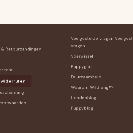
Veelgestelde vragen Veelges
vragen
 & Retourzendingen
Voerwissel
Puppygids
srecht
Duurzaamheid
 widerrufen
Waarom Wildfang®?
escherming
Hondenblog
voorwaarden
Puppyblog