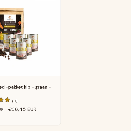
d -pakket kip - graan -
3
(3)
Algemene
Verkoopprijs
€36,45 EUR
UR
beoordelingen