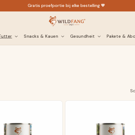
4,75★ bij Trusted Shops
Futter
Snacks & Kauen
Gesundheit
Pakete & Ab
So