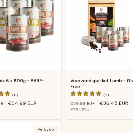
ix 6 x 800g - BARF-
Voervoedspakket Lamb - Gra
Free
6
2
(6)
(2)
Algemene
Algemene
Verkoopprijs
€34,99 EUR
Normale
Verkoopprijs
€36,45 EUR
UR
€39,99 EUR
beoordelingen
beoordeling
Basis
prijs
€0,83
/100g
prijs
Verkoop