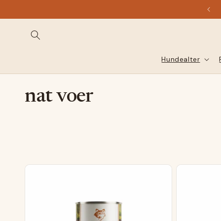
direct
naar de
inhoud
Hundealter
C
nat voer
a
t
e
g
o