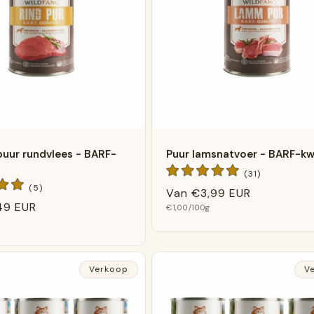
puur rundvlees - BARF-
Puur lamsnatvoer - BARF-kwa
31
(31)
Algemene
5
(5)
Normale
Van
€3,99 EUR
beoordelin
Algemene
49 EUR
Basis
prijs
€1,00
/100g
beoordelingen
prijs
Verkoop
V