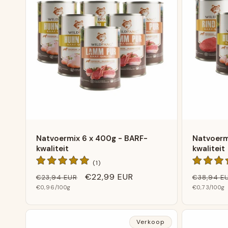
Natvoermix 6 x 400g - BARF-
Natvoerm
kwaliteit
kwaliteit
1
(1)
Algemene
Normale
Verkoopprijs
€22,99 EUR
Normale
€23,94 EUR
€38,94 E
beoordelingen
Basis
Basis
prijs
€0,96
/100g
prijs
€0,73
/100g
prijs
prijs
Verkoop