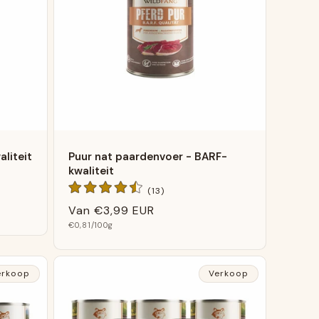
liteit
Puur nat paardenvoer - BARF-
kwaliteit
13
(13)
gen
Algemene
Normale
Van
€3,99 EUR
beoordelingen
Basis
prijs
€0,81
/100g
prijs
erkoop
Verkoop