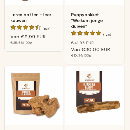
Leren botten - leer
Puppypakket
kauwen
“Welkom jonge
duiven”
165
(165)
Algemene
125
(125)
Normale
Van
€9,99 EUR
beoordelingen
Algemene
Normale
Verkoopprijs
Basis
€41,96 EUR
prijs
€35,68
/100g
beoordeling
prijs
prijs
Van
€30,00 EUR
Basis
€10,34
/100g
prijs