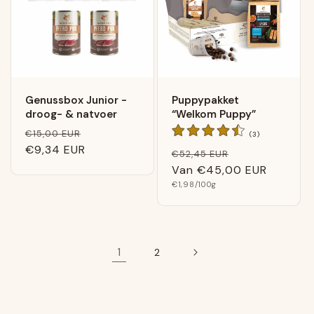
Genussbox Junior -
Puppypakket
droog- & natvoer
“Welkom Puppy”
Normale
Verkoopprijs
€15,00 EUR
3
(3)
Algemene
prijs
€9,34 EUR
Normale
Verkoopprijs
€52,45 EUR
beoordelingen
prijs
Van
€45,00 EUR
Basis
€1,98
/100g
prijs
1
2