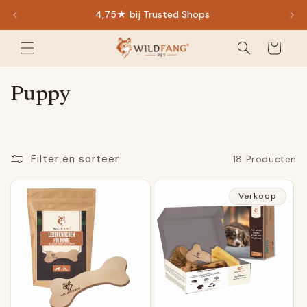
direct
4,75★ bij Trusted Shops
naar de
inhoud
Winkelwagen
C
Puppy
a
t
e
Filter en sorteer
18 Producten
g
Verkoop
o
r
i
e
: