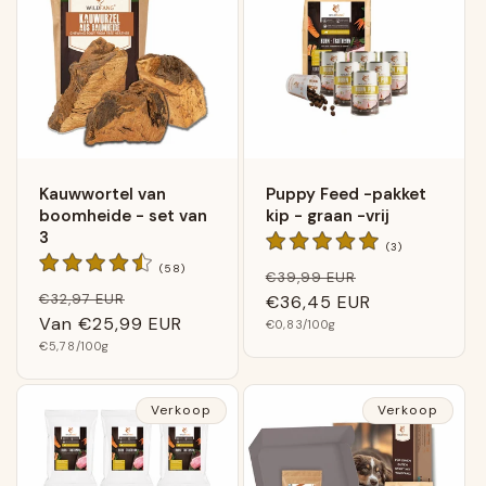
Kauwwortel van
Puppy Feed -pakket
boomheide - set van
kip - graan -vrij
3
3
(3)
Algemene
58
(58)
Normale
Verkoopprijs
€39,99 EUR
beoordelingen
Algemene
Normale
Verkoopprijs
€32,97 EUR
beoordelingen
prijs
€36,45 EUR
prijs
Van
€25,99 EUR
Basis
€0,83
/100g
prijs
Basis
€5,78
/100g
prijs
Verkoop
Verkoop