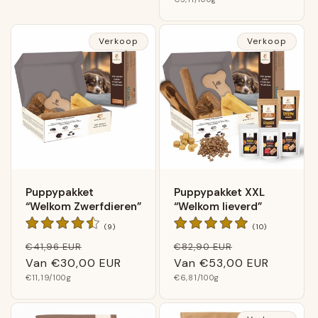
prijs
Verkoop
Verkoop
Puppypakket
Puppypakket XXL
“Welkom Zwerfdieren”
“Welkom lieverd”
9
10
(9)
(10)
Algemene
Algemene
Normale
Verkoopprijs
Normale
Verkoopprijs
€41,96 EUR
€82,90 EUR
beoordelingen
beoordelinge
prijs
Van
€30,00 EUR
prijs
Van
€53,00 EUR
Basis
Basis
€11,19
/100g
€6,81
/100g
prijs
prijs