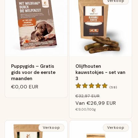
Verkoop
Puppygids – Gratis
Olijfhouten
gids voor de eerste
kauwstokjes - set van
maanden
3
Normale
€0,00 EUR
59
(59)
Algemene
prijs
Normale
Verkoopprijs
€32,97 EUR
beoordeling
prijs
Van
€26,99 EUR
Basis
€9,00
/100g
prijs
Verkoop
Verkoop