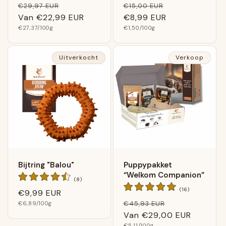
Normale
Verkoopprijs
Normale
Verkoopprijs
€29,97 EUR
€15,00 EUR
beoordelingen
beoordelingen
prijs
Van
€22,99 EUR
prijs
€8,99 EUR
Basis
Basis
€27,37
/100g
€1,50
/100g
prijs
prijs
Uitverkocht
Verkoop
Bijtring "Balou"
Puppypakket
“Welkom Companion”
8
(8)
Algemene
16
(16)
Normale
€9,99 EUR
beoordelingen
Algemene
Normale
Verkoopprijs
Basis
€45,93 EUR
prijs
€6,89
/100g
beoordelinge
prijs
prijs
Van
€29,00 EUR
Basis
€5,11
/100g