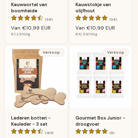
Kauwwortel van
Kauwstokje van
boomheide
olijfhout
58
59
(58)
(59)
Algemene
Algemene
Normale
Van
€10,99 EUR
Normale
Van
€10,99 EUR
beoordelingen
beoordeling
Basis
Basis
prijs
€7,33
/100g
prijs
€10,99
/100g
prijs
prijs
Verkoop
Verkoop
Lederen botten -
Gourmet Box Junior -
Kauleder - 3 set
droogvoer
165
8
(165)
(8)
Algemene
Algemene