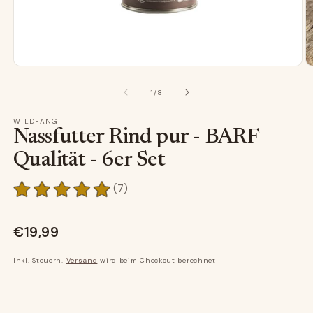
Medien
M
1
2
in
in
von
1
/
8
Modal
M
öffnen
ö
WILDFANG
Nassfutter Rind pur - BARF
Qualität - 6er Set
7
(7)
Bewertungen
insgesamt
€19,99
Inkl. Steuern.
Versand
wird beim Checkout berechnet