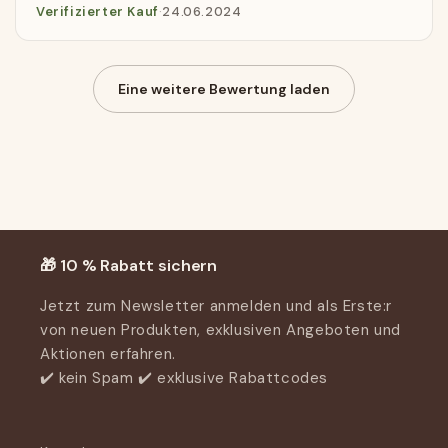
Verifizierter Kauf
·
24.06.2024
Eine weitere Bewertung laden
Kundenbewertungen
Schreiben Sie die erste Bewertung
Bewertung schreiben
🎁 10 % Rabatt sichern
Jetzt zum Newsletter anmelden und als Erste:r
von neuen Produkten, exklusiven Angeboten und
Aktionen erfahren.
✔️ kein Spam ✔️ exklusive Rabattcodes