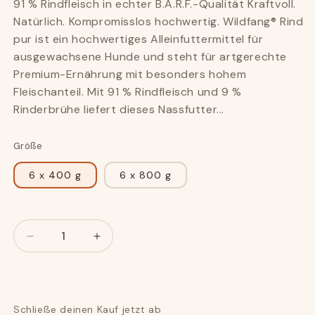
91 % Rindfleisch in echter B.A.R.F.-Qualität Kraftvoll.
Natürlich. Kompromisslos hochwertig. Wildfang® Rind
pur ist ein hochwertiges Alleinfuttermittel für
ausgewachsene Hunde und steht für artgerechte
Premium-Ernährung mit besonders hohem
Fleischanteil. Mit 91 % Rindfleisch und 9 %
Rinderbrühe liefert dieses Nassfutter...
Größe
6 x 400 g
6 x 800 g
Anzahl
Anzahl
Verringere
Erhöhe
die
die
Menge
Menge
für
für
Nassfutter
Nassfutter
Schließe deinen Kauf jetzt ab