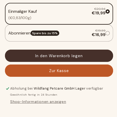
Rind
Rind
pur
pur
€20,94
Einmaliger Kauf
-
-
€19,99
BARF
BARF
(€0,83/100g)
Qualität
Qualität
-
-
€19,99
Abonnieren
6er
6er
Spare bis zu
15
%
€16,99
Set
Set
In den Warenkorb legen
Zur Kasse
Abholung bei
Wildfang Petcare GmbH Lager
verfügbar
Gewöhnlich fertig in 24 Stunden
Shop-Informationen anzeigen