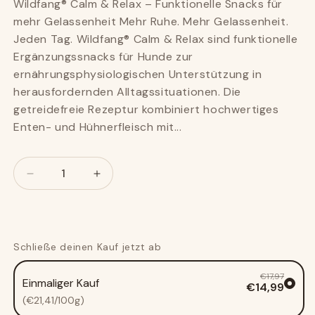
Wildfang® Calm & Relax – Funktionelle Snacks für
mehr Gelassenheit Mehr Ruhe. Mehr Gelassenheit.
Jeden Tag. Wildfang® Calm & Relax sind funktionelle
Ergänzungssnacks für Hunde zur
ernährungsphysiologischen Unterstützung in
herausfordernden Alltagssituationen. Die
getreidefreie Rezeptur kombiniert hochwertiges
Enten- und Hühnerfleisch mit...
Anzahl
Anzahl
Verringere
Erhöhe
die
die
Menge
Menge
für
für
Calm
Calm
Schließe deinen Kauf jetzt ab
&amp;
&amp;
Relax
Relax
€17,97
Einmaliger Kauf
-
-
€14,99
Funktionelle
Funktionelle
(€21,41/100g)
Snacks
Snacks