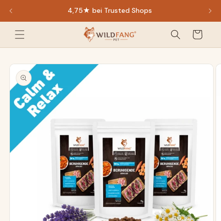
Direkt
4,75★ bei Trusted Shops
zum
Inhalt
Warenkorb
oduktinformationen
ringen