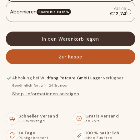
zur
zur
€14,99
Abonnieren
Beruhigung
Beruhigung
Spare bis zu
15
%
€12,74
-
-
3er
3er
Set
Set
In den Warenkorb legen
Zur Kasse
Abholung bei
Wildfang Petcare GmbH Lager
verfügbar
Gewöhnlich fertig in 24 Stunden
Shop-Informationen anzeigen
Schneller Versand
Gratis Versand
1–3 Werktage
ab 75 €
14 Tage
100 % natürlich
Rückgaberecht
ohne Zusätze