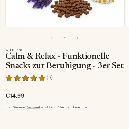
Medien
M
1
2
in
in
von
1
/
6
Modal
M
öffnen
ö
WILDFANG
Calm & Relax - Funktionelle
Snacks zur Beruhigung - 3er Set
9
(9)
Bewertungen
insgesamt
€14,99
Inkl. Steuern.
Versand
wird beim Checkout berechnet