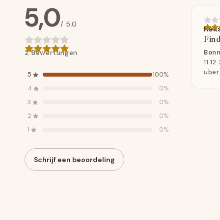
5,0
/ 5.0
Kek
Find
2 Bewertungen
Bonn
11.12
über
5
100%
4
0%
3
0%
2
0%
1
0%
Schrijf een beoordeling
Klantbeoordelingen
Wees de eerste om een beoordeling 