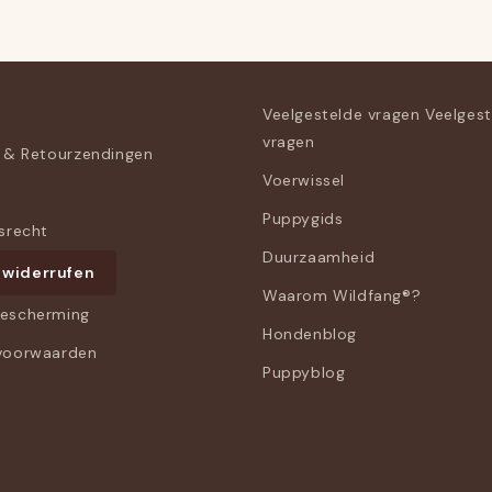
Veelgestelde vragen Veelges
vragen
 & Retourzendingen
Voerwissel
Puppygids
srecht
Duurzaamheid
 widerrufen
Waarom Wildfang®?
escherming
Hondenblog
voorwaarden
Puppyblog