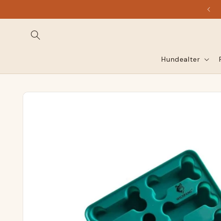
direct
naar de
inhoud
Hundealter
Ga naar
productinformatie