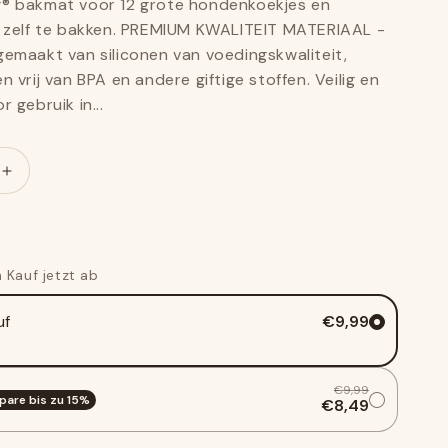
® bakmat voor 12 grote hondenkoekjes en
m zelf te bakken. PREMIUM KWALITEIT MATERIAAL -
gemaakt van siliconen van voedingskwaliteit,
n vrij van BPA en andere giftige stoffen. Veilig en
 gebruik in...
Verhoog
het
bedrag
voor
Bakmat
 Kauf jetzt ab
-
met
uf
€9,99
ten
receptkaarten
€9,99
pare bis zu
15
%
€8,49