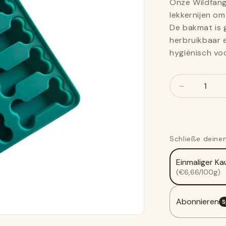
Onze Wildfang
lekkernijen o
De bakmat is 
herbruikbaar e
hygiënisch voor
Nummer
Nummer
Verlaag
het
bedrag
voor
Bakmat
Schließe deinen
-
met
Einmaliger Ka
receptkaar
(€6,66/100g)
Abonnieren
S