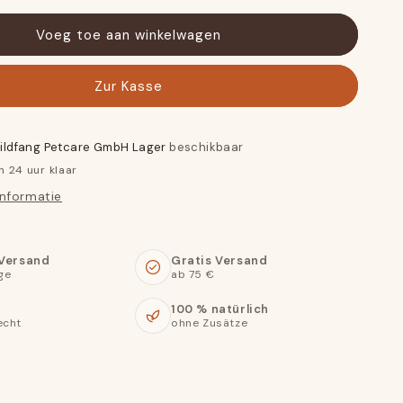
Voeg toe aan winkelwagen
Zur Kasse
ildfang Petcare GmbH Lager
beschikbaar
n 24 uur klaar
informatie
 Versand
Gratis Versand
ge
ab 75 €
100 % natürlich
echt
ohne Zusätze