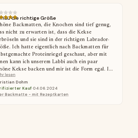
nau die richtige Größe
höne Backmatten, die Knochen sind tief genug,
ss nicht zu erwarten ist, dass die Kekse
rbröseln und sie sind in der richtigen Labrador-
öße. Ich hatte eigentlich nach Backmatten für
lbstgemachte Proteinriegel geschaut, aber mit
nen kann ich unserem Labbi auch ein paar
höne Kekse backen und mir ist die Form egal. Ich
hr lesen
llte sie nur nicht verwechseln :-D
ristian Dohm
rifizierter Kauf
·
04.06.2024
er Backmatte - mit Rezeptkarten