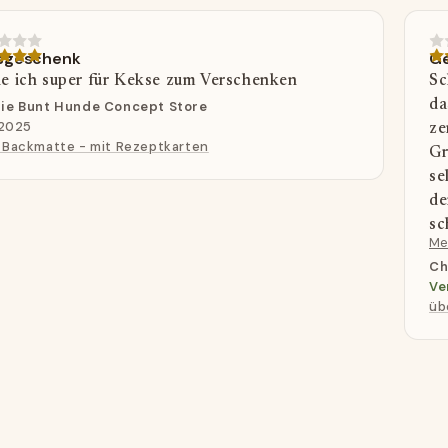
sgeschenk
Ge
e ich super für Kekse zum Verschenken
Sc
da
ie Bunt Hunde Concept Store
.2025
ze
 Backmatte - mit Rezeptkarten
Gr
se
de
sc
Me
so
Ch
Ve
üb
te schrijven