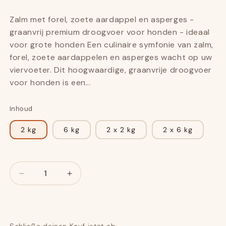
Zalm met forel, zoete aardappel en asperges -
graanvrij premium droogvoer voor honden - ideaal
voor grote honden Een culinaire symfonie van zalm,
forel, zoete aardappelen en asperges wacht op uw
viervoeter. Dit hoogwaardige, graanvrije droogvoer
voor honden is een...
Inhoud
2 kg
6 kg
2 x 2 kg
2 x 6 kg
Nummer
Nummer
Verlaag
Verhoog
het
het
bedrag
bedrag
voor
voor
Maxi
Maxi