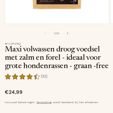
media
m
1
2
Openen
O
van
1
/
10
in
in
een
e
WILDFANG
modaal
m
Maxi volwassen droog voedsel
venster
v
met zalm en forel - ideaal voor
grote hondenrassen - graan -free
10
(10)
Algemene
beoordelingen
€24,99
Inclusief belastingen.
Verzending
wordt berekend bij het afrekenen